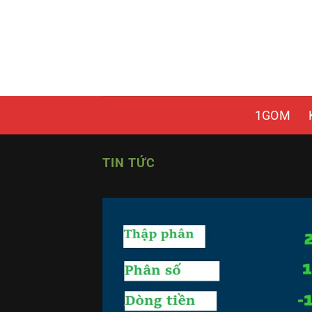
Chuyển
đến
nội
dung
1GOM
TIN TỨC