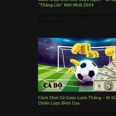
“Thắng Lớn” Mới Nhất 2024
Cách Nhận Biết Kèo Cược Ngon là một kỹ năng 
quan trọng đối [...]
Cách Chơi Cá Cược Luôn Thắng – Bí Q
Chiến Lược Đỉnh Cao
Cách chơi cá cược luôn thắng là ước mơ của bất