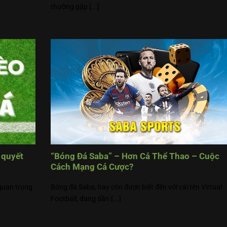
thường gặp [...]
 quyết
“Bóng Đá Saba” – Hơn Cả Thể Thao – Cuộc
Cách Mạng Cá Cược?
 quan trọng
Bóng đá Saba, hay còn được biết đến với cái tên Virtual
Football, đang dần [...]