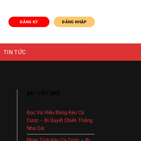
ĐĂNG KÝ
ĐĂNG NHẬP
TIN TỨC
BÀI VIẾT MỚI
Đọc Và Hiểu Bảng Kèo Cá
Cược – Bí Quyết Chiến Thắng
Nhà Cái
Phân Tích Kèo Cá Cược – Bí