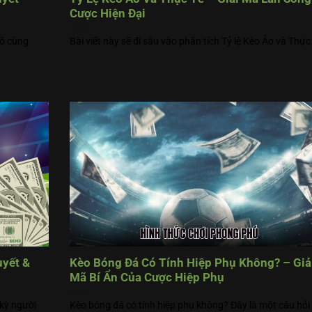
Cược Hiện Đại
vô cùng
Bài viết này sẽ đi sâu vào phân tích Tỷ lệ Kèo Ảo và Thực [
uyết &
Kèo Bóng Đá Có Tính Hiệp Phụ Không? – Giả
Mã Bí Ẩn Của Cược Hiệp Phụ
 kỳ người
Kèo bóng đá có tính hiệp phụ không? Đây là một câu hỏi