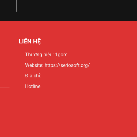
LIÊN HỆ
Thương hiệu: 1gom
Website:
https://seriosoft.org/
Địa chỉ:
Hotline: