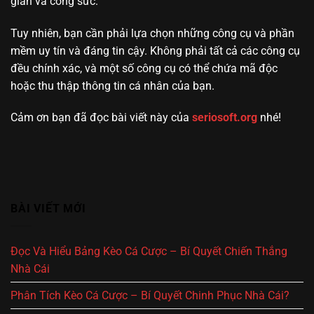
gian và công sức.
Tuy nhiên, bạn cần phải lựa chọn những công cụ và phần
mềm uy tín và đáng tin cậy. Không phải tất cả các công cụ
đều chính xác, và một số công cụ có thể chứa mã độc
hoặc thu thập thông tin cá nhân của bạn.
Cảm ơn bạn đã đọc bài viết này của
seriosoft.org
nhé!
BÀI VIẾT MỚI
Đọc Và Hiểu Bảng Kèo Cá Cược – Bí Quyết Chiến Thắng
Nhà Cái
Phân Tích Kèo Cá Cược – Bí Quyết Chinh Phục Nhà Cái?