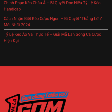
Chinh Phục Kèo Châu Á – Bí Quyết Đọc Hiểu Tỷ Lệ Kèo
Handicap
Cách Nhận Biết Kèo Cược Ngon – Bí Quyết “Thắng Lớn”
Mới Nhất 2024
Tỷ Lệ Kèo Ảo Và Thực Tế – Giải Mã Làn Sóng Cá Cược
Hiện Đại