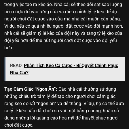
trong việc tạo ra kèo ảo. Nhà cái sẽ theo dõi sát sao lượng
tiền cược đổ vào từng cửa và điều chỉnh tỷ lệ kèo để dụ
người chơi đặt cược vào cửa mà nhà cái muốn cân bằng.
Ví dụ, nếu có quá nhiều người đặt cược vào đội mạnh hơn,
nhà cái sẽ giảm tỷ lệ kèo của đội này và tăng tỷ lệ kèo của
đội yếu hơn để thu hút người chơi đặt cược vào đội yếu
hơn.
READ
Phân Tích Kèo Cá Cược - Bí Quyết Chinh Phục
Nhà Cái?
Tạo Cảm Giác “Ngon Ăn”:
Các nhà cái thường sử dụng
những chiêu trò tâm lý để tạo cho người chơi cảm giác
rằng kèo đó rất “ngon ăn” và dễ thắng. Ví dụ, họ có thể đưa
ra tỷ lệ kèo hấp dẫn hơn so với mặt bằng chung, hoặc sử
dụng những lời quảng cáo hoa mỹ để thuyết phục người
chơi đặt cược.