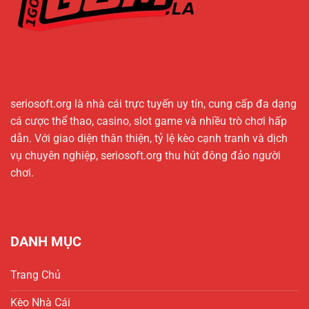
seriosoft.org
là nhà cái trực tuyến uy tín, cung cấp đa dạng
cá cược thể thao, casino, slot game và nhiều trò chơi hấp
dẫn. Với giao diện thân thiện, tỷ lệ kèo cạnh tranh và dịch
vụ chuyên nghiệp, seriosoft.org thu hút đông đảo người
chơi.
DANH MỤC
Trang Chủ
Kèo Nhà Cái