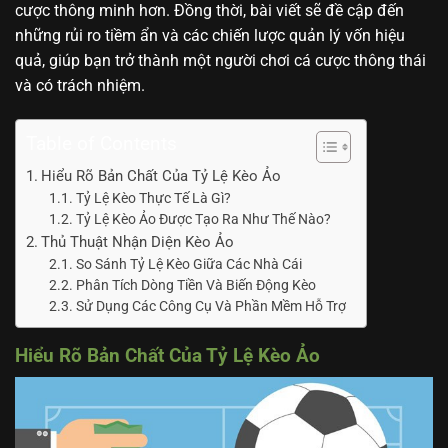
cược thông minh hơn. Đồng thời, bài viết sẽ đề cập đến
những rủi ro tiềm ẩn và các chiến lược quản lý vốn hiệu
quả, giúp bạn trở thành một người chơi cá cược thông thái
và có trách nhiệm.
Table of Contents
Hiểu Rõ Bản Chất Của Tỷ Lệ Kèo Ảo
Tỷ Lệ Kèo Thực Tế Là Gì?
Tỷ Lệ Kèo Ảo Được Tạo Ra Như Thế Nào?
Thủ Thuật Nhận Diện Kèo Ảo
So Sánh Tỷ Lệ Kèo Giữa Các Nhà Cái
Phân Tích Dòng Tiền Và Biến Động Kèo
Sử Dụng Các Công Cụ Và Phần Mềm Hỗ Trợ
Hiểu Rõ Bản Chất Của Tỷ Lệ Kèo Ảo