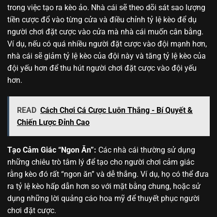
trong việc tạo ra kèo ảo. Nhà cái sẽ theo dõi sát sao lượng
tiền cược đổ vào từng cửa và điều chỉnh tỷ lệ kèo để dụ
người chơi đặt cược vào cửa mà nhà cái muốn cân bằng.
Ví dụ, nếu có quá nhiều người đặt cược vào đội mạnh hơn,
nhà cái sẽ giảm tỷ lệ kèo của đội này và tăng tỷ lệ kèo của
đội yếu hơn để thu hút người chơi đặt cược vào đội yếu
hơn.
READ
Cách Chơi Cá Cược Luôn Thắng - Bí Quyết &
Chiến Lược Đỉnh Cao
Tạo Cảm Giác “Ngon Ăn”:
Các nhà cái thường sử dụng
những chiêu trò tâm lý để tạo cho người chơi cảm giác
rằng kèo đó rất “ngon ăn” và dễ thắng. Ví dụ, họ có thể đưa
ra tỷ lệ kèo hấp dẫn hơn so với mặt bằng chung, hoặc sử
dụng những lời quảng cáo hoa mỹ để thuyết phục người
chơi đặt cược.