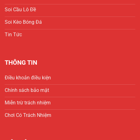
Soi Cầu Lô Đề
Soi Kèo Bóng Đá
Tin Tức
THÔNG TIN
Điều khoản điều kiện
Chính sách bảo mật
Miễn trừ trách nhiệm
Chơi Có Trách Nhiệm