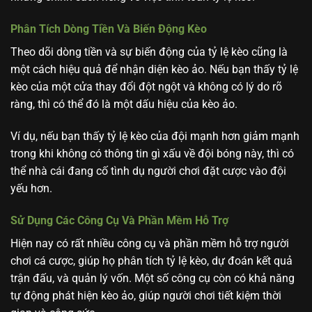
Phân Tích Dòng Tiền Và Biến Động Kèo
Theo dõi dòng tiền và sự biến động của tỷ lệ kèo cũng là
một cách hiệu quả để nhận diện kèo ảo. Nếu bạn thấy tỷ lệ
kèo của một cửa thay đổi đột ngột và không có lý do rõ
ràng, thì có thể đó là một dấu hiệu của kèo ảo.
Ví dụ, nếu bạn thấy tỷ lệ kèo của đội mạnh hơn giảm mạnh
trong khi không có thông tin gì xấu về đội bóng này, thì có
thể nhà cái đang cố tình dụ người chơi đặt cược vào đội
yếu hơn.
Sử Dụng Các Công Cụ Và Phần Mềm Hỗ Trợ
Hiện nay có rất nhiều công cụ và phần mềm hỗ trợ người
chơi cá cược, giúp họ phân tích tỷ lệ kèo, dự đoán kết quả
trận đấu, và quản lý vốn. Một số công cụ còn có khả năng
tự động phát hiện kèo ảo, giúp người chơi tiết kiệm thời