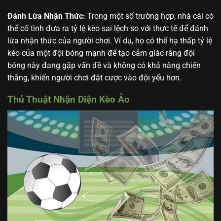
Đánh Lừa Nhận Thức:
Trong một số trường hợp, nhà cái có
thể cố tình đưa ra tỷ lệ kèo sai lệch so với thực tế để đánh
lừa nhận thức của người chơi. Ví dụ, họ có thể hạ thấp tỷ lệ
kèo của một đội bóng mạnh để tạo cảm giác rằng đội
bóng này đang gặp vấn đề và không có khả năng chiến
thắng, khiến người chơi đặt cược vào đội yếu hơn.
Thủ Thuật Nhận Diện Kèo Ảo